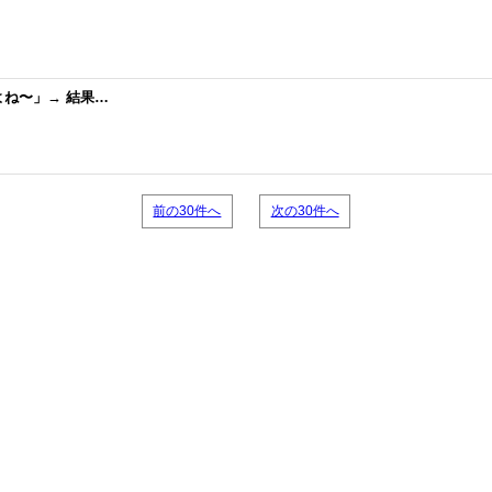
ね〜」→ 結果…
前の30件へ
次の30件へ