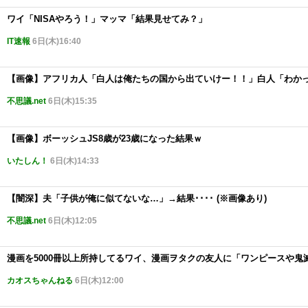
ワイ「NISAやろう！」マッマ「結果見せてみ？」
IT速報
6日(木)16:40
【画像】アフリカ人「白人は俺たちの国から出ていけー！！」白人「わか
不思議.net
6日(木)15:35
【画像】ボーッシュJS8歳が23歳になった結果ｗ
いたしん！
6日(木)14:33
【闇深】夫「子供が俺に似てないな…」→結果････ (※画像あり)
不思議.net
6日(木)12:05
漫画を5000冊以上所持してるワイ、漫画ヲタクの友人に「ワンピースや
カオスちゃんねる
6日(木)12:00