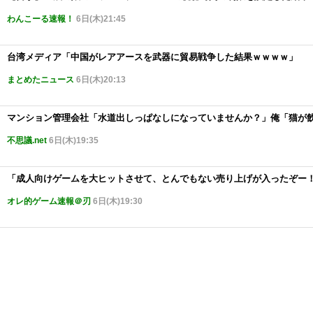
わんこーる速報！
6日(木)21:45
台湾メディア「中国がレアアースを武器に貿易戦争した結果ｗｗｗｗ」
まとめたニュース
6日(木)20:13
マンション管理会社「水道出しっぱなしになっていませんか？」俺「猫が
不思議.net
6日(木)19:35
「成人向けゲームを大ヒットさせて、とんでもない売り上げが入ったぞー
オレ的ゲーム速報＠刃
6日(木)19:30