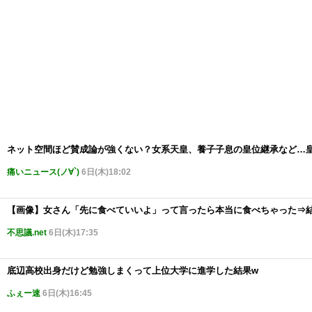
ネット空間ほど賛成論が強くない？女系天皇、養子子息の皇位継承など…
痛いニュース(ノ∀`)
6日(木)18:02
【画像】女さん「先に食べていいよ」って言ったら本当に食べちゃった⇒
不思議.net
6日(木)17:35
底辺高校出身だけど勉強しまくって上位大学に進学した結果w
ふぇー速
6日(木)16:45