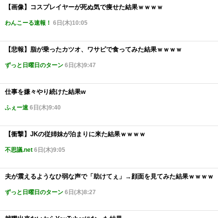
【画像】コスプレイヤーが死ぬ気で痩せた結果ｗｗｗｗ
わんこーる速報！
6日(木)10:05
【悲報】脂が乗ったカツオ、ワサビで食ってみた結果ｗｗｗｗ
ずっと日曜日のターン
6日(木)9:47
仕事を嫌々やり続けた結果w
ふぇー速
6日(木)9:40
【衝撃】JKの従姉妹が泊まりに来た結果ｗｗｗｗ
不思議.net
6日(木)9:05
夫が震えるようなひ弱な声で「助けてぇ」→顔面を見てみた結果ｗｗｗｗ
ずっと日曜日のターン
6日(木)8:27