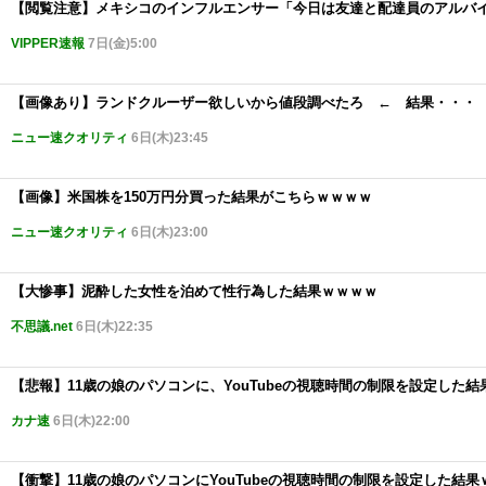
【閲覧注意】メキシコのインフルエンサー「今日は友達と配達員のアルバ
VIPPER速報
7日(金)5:00
【画像あり】ランドクルーザー欲しいから値段調べたろ ← 結果・・・
ニュー速クオリティ
6日(木)23:45
【画像】米国株を150万円分買った結果がこちらｗｗｗｗ
ニュー速クオリティ
6日(木)23:00
【大惨事】泥酔した女性を泊めて性行為した結果ｗｗｗｗ
不思議.net
6日(木)22:35
【悲報】11歳の娘のパソコンに、YouTubeの視聴時間の制限を設定した結
カナ速
6日(木)22:00
【衝撃】11歳の娘のパソコンにYouTubeの視聴時間の制限を設定した結果