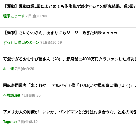
【運動】運動は週1回にまとめても体脂肪が減少するとの研究結果、週3回
理系にゅーす
7日(金)11:00
【衝撃】ちいかわさん、あまりにもジョジョ過ぎた結果ｗｗｗｗ
ずっと日曜日のターン
7日(金)10:39
可愛すぎるおむすび屋さん（28）、新店舗に4000万円クラファンした成
キニ速
7日(金)9:20
回転寿司屋客「水くれや」 アルバイト僕「セルf(いや揉め事は避けよう)」
不思議.net
7日(金)8:35
アメリカ人の同僚が「いいか、バンドマンとだけは付き合うな」と別の同
Togetter
7日(金)8:10