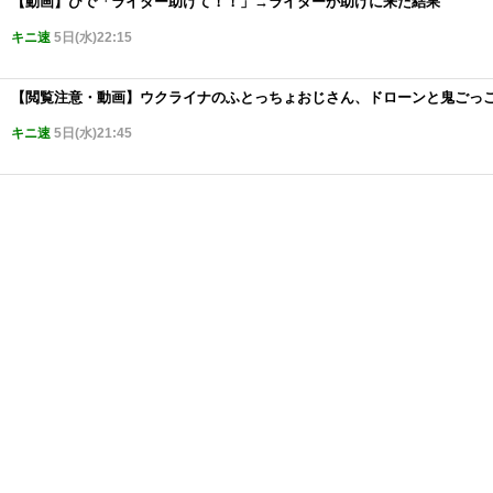
【動画】ひで「ライダー助けて！！」→ライダーが助けに来た結果
キニ速
5日(水)22:15
【閲覧注意・動画】ウクライナのふとっちょおじさん、ドローンと鬼ごっこ
キニ速
5日(水)21:45