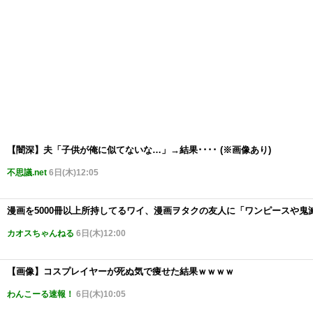
【闇深】夫「子供が俺に似てないな…」→結果････ (※画像あり)
不思議.net
6日(木)12:05
漫画を5000冊以上所持してるワイ、漫画ヲタクの友人に「ワンピースや
カオスちゃんねる
6日(木)12:00
【画像】コスプレイヤーが死ぬ気で痩せた結果ｗｗｗｗ
わんこーる速報！
6日(木)10:05