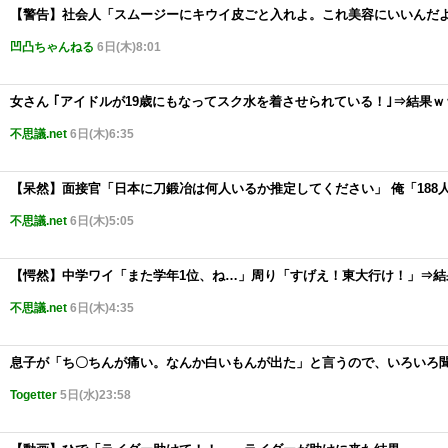
【警告】社会人「スムージーにキウイ皮ごと入れよ。これ美容にいいんだよ
凹凸ちゃんねる
6日(木)8:01
女さん ｢アイドルが19歳にもなってスク水を着させられている！｣⇒結果ｗ
不思議.net
6日(木)6:35
【呆然】面接官「日本に刀鍛冶は何人いるか推定してください」 俺「188
不思議.net
6日(木)5:05
【愕然】中学ワイ「また学年1位、ね…」周り「すげえ！東大行け！」⇒結
不思議.net
6日(木)4:35
息子が「ち〇ちんが痛い。なんか白いもんが出た」と言うので、いろいろ聞
Togetter
5日(水)23:58