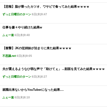
【悲報】脂が乗ったカツオ、ワサビで食ってみた結果ｗｗｗｗ
ずっと日曜日のターン
6日(木)9:47
仕事を嫌々やり続けた結果w
ふぇー速
6日(木)9:40
【衝撃】JKの従姉妹が泊まりに来た結果ｗｗｗｗ
不思議.net
6日(木)9:05
夫が震えるようなひ弱な声で「助けてぇ」→顔面を見てみた結果ｗｗｗｗ
ずっと日曜日のターン
6日(木)8:27
就職出来ないからYouTuberになった結果....
ふぇー速
6日(木)8:10