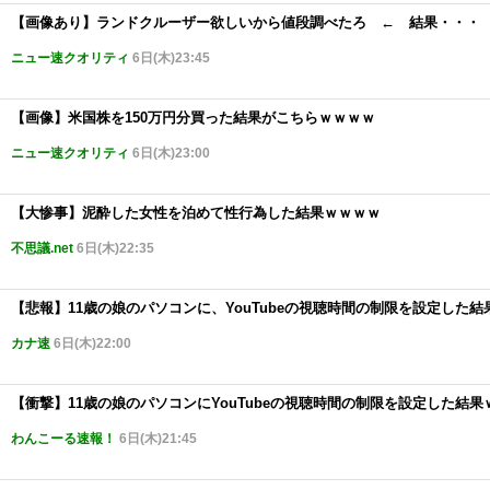
【画像あり】ランドクルーザー欲しいから値段調べたろ ← 結果・・・
ニュー速クオリティ
6日(木)23:45
【画像】米国株を150万円分買った結果がこちらｗｗｗｗ
ニュー速クオリティ
6日(木)23:00
【大惨事】泥酔した女性を泊めて性行為した結果ｗｗｗｗ
不思議.net
6日(木)22:35
【悲報】11歳の娘のパソコンに、YouTubeの視聴時間の制限を設定した結
カナ速
6日(木)22:00
【衝撃】11歳の娘のパソコンにYouTubeの視聴時間の制限を設定した結果
わんこーる速報！
6日(木)21:45