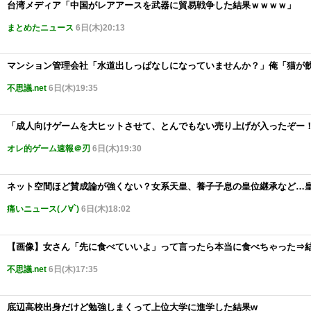
台湾メディア「中国がレアアースを武器に貿易戦争した結果ｗｗｗｗ」
まとめたニュース
6日(木)20:13
マンション管理会社「水道出しっぱなしになっていませんか？」俺「猫が
不思議.net
6日(木)19:35
「成人向けゲームを大ヒットさせて、とんでもない売り上げが入ったぞー
オレ的ゲーム速報＠刃
6日(木)19:30
ネット空間ほど賛成論が強くない？女系天皇、養子子息の皇位継承など…
痛いニュース(ノ∀`)
6日(木)18:02
【画像】女さん「先に食べていいよ」って言ったら本当に食べちゃった⇒
不思議.net
6日(木)17:35
底辺高校出身だけど勉強しまくって上位大学に進学した結果w