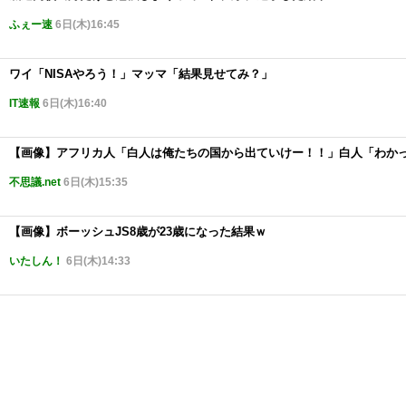
ふぇー速
6日(木)16:45
ワイ「NISAやろう！」マッマ「結果見せてみ？」
IT速報
6日(木)16:40
【画像】アフリカ人「白人は俺たちの国から出ていけー！！」白人「わか
不思議.net
6日(木)15:35
【画像】ボーッシュJS8歳が23歳になった結果ｗ
いたしん！
6日(木)14:33