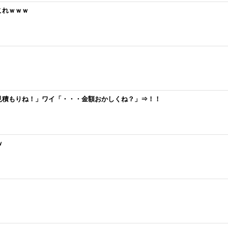
これｗｗｗ
見積もりね！」ワイ「・・・金額おかしくね？」⇒！！
ｗ