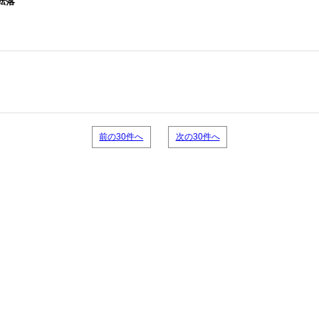
転落
前の30件へ
次の30件へ