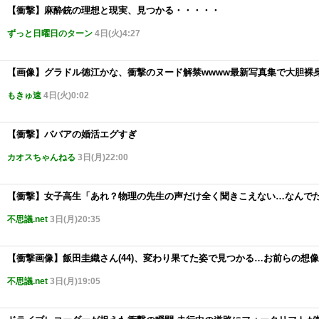
【衝撃】麻酔銃の理想と現実、見つかる・・・・・
ずっと日曜日のターン
4日(火)4:27
【画像】グラドル徳江かな、衝撃のヌード解禁wwww最新写真集で大胆裸
もきゅ速
4日(火)0:02
【衝撃】ババアの婚活エグすぎ
カオスちゃんねる
3日(月)22:00
【衝撃】女子高生「あれ？物理の先生の声だけ全く聞きこえない…なんで
不思議.net
3日(月)20:35
【衝撃画像】飯田圭織さん(44)、変わり果てた姿で見つかる…お前らの想像
不思議.net
3日(月)19:05