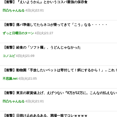
【衝撃】『えいようかん』とかいうコスパ最強の保存食
凹凸ちゃんねる
4日(火)22:01
【衝撃】痛バ準備してたらネコが乗ってきて「こう」なる・・・・・
ずっと日曜日のターン
4日(火)21:27
【衝撃】給食の「ソフト麺」、うどんじゃなかった
コノユビ
4日(火)21:09
【衝撃】動物園「手放したいペットは寄付して！餌にするから！」←これ
不思議.net
4日(火)21:05
【衝撃】東京の家賃値上げ、えげつない『8万が12万に。こんなの払えない
凹凸ちゃんねる
4日(火)21:01
【衝撃】日焼け止めあるある、満場一致でコレｗｗｗｗ