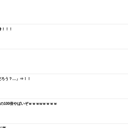
身！！！
だろう？…」⇒！！
の100倍やばいぞｗｗｗwｗｗｗｗ