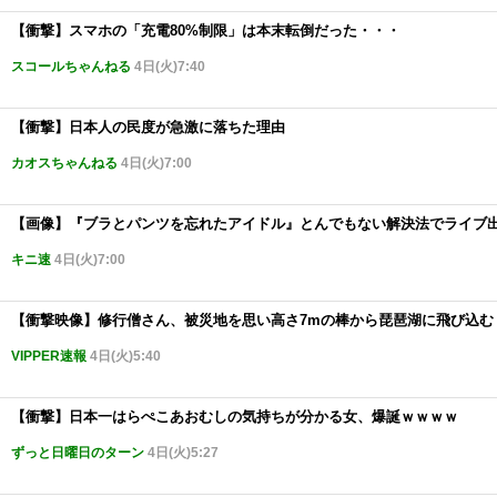
【衝撃】スマホの「充電80%制限」は本末転倒だった・・・
スコールちゃんねる
4日(火)7:40
【衝撃】日本人の民度が急激に落ちた理由
カオスちゃんねる
4日(火)7:00
【画像】『ブラとパンツを忘れたアイドル』とんでもない解決法でライブ
キニ速
4日(火)7:00
【衝撃映像】修行僧さん、被災地を思い高さ7mの棒から琵琶湖に飛び込む
VIPPER速報
4日(火)5:40
【衝撃】日本一はらぺこあおむしの気持ちが分かる女、爆誕ｗｗｗｗ
ずっと日曜日のターン
4日(火)5:27