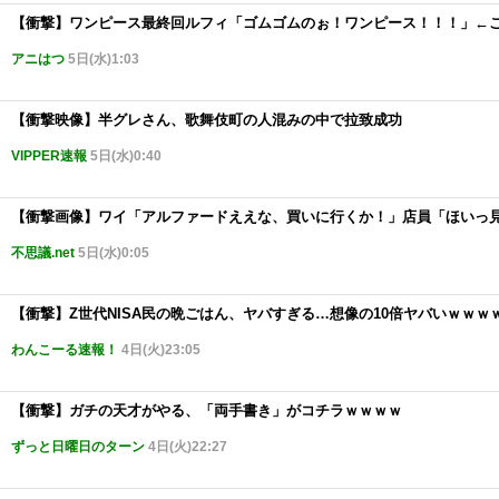
【衝撃】ワンピース最終回ルフィ「ゴムゴムのぉ！ワンピース！！！」←
アニはつ
5日(水)1:03
【衝撃映像】半グレさん、歌舞伎町の人混みの中で拉致成功
VIPPER速報
5日(水)0:40
【衝撃画像】ワイ「アルファードええな、買いに行くか！」店員「ほいっ
不思議.net
5日(水)0:05
【衝撃】Z世代NISA民の晩ごはん、ヤバすぎる…想像の10倍ヤバいｗｗｗ
わんこーる速報！
4日(火)23:05
【衝撃】ガチの天才がやる、「両手書き」がコチラｗｗｗｗ
ずっと日曜日のターン
4日(火)22:27