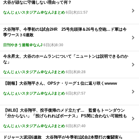
大谷が頑なに守備しない理由って何？
なんじぇいスタジアム＠なんJまとめ
6日(木)11:57
大谷翔平、今季初の1試合2HR 25号先頭弾＆26号も空砲…ド軍は今
季ワースト6連敗
日刊やきう速報＠なんJ
6日(木)8:30
今永昇太、大谷のホームランについて「ニュートンは説明できるのか
な」
なんじぇいスタジアム＠なんJまとめ
6日(木)8:28
【朗報】大谷翔平さん、OPSナ・リーグ１位に返り咲くwwww
なんじぇいスタジアム＠なんJまとめ
6日(木)7:57
【MLB】大谷翔平、投手復帰のメド立たず… 監督もトーンダウン
「分からない」「投げられればボーナス」 PS間に合わない可能性も
なんじぇいスタジアム＠なんJまとめ
6日(木)7:40
ドジャース泥沼6連敗 大谷翔平が今季初1試合2本塁打の奮闘実ら