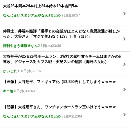
大谷26本岡本24本村上24本鈴木19本吉田5本
なんじぇいスタジアム＠なんJまとめ
7日(金)8:57
侍戦士、井端を酷評「選手との会話がほとんどなく意思疎通が難しか
った。大谷さえ『マジで笑わなくね?』と言うほど」
日刊やきう速報＠なんJ
6日(木)23:30
大谷翔平が25＆26号ホームラン、3安打の猛打賞もチームはまさかの6
連敗、ドジャース対カブス戦・実況スレの翻訳（海外の反応）
かいこれ！
6日(木)20:37
【画像】大谷翔平、フィギュア化（53,350円）してしまうｗｗｗｗ
キニ速
6日(木)14:40
【朗報】大谷翔平さん、ワンチャンホームラン王いけそうｗｗｗｗ
なんじぇいスタジアム＠なんJまとめ
6日(木)12:04