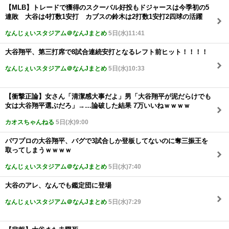
【MLB】トレードで獲得のスクーバル好投もドジャースは今季初の5
連敗 大谷は4打数1安打 カブスの鈴木は2打数1安打2四球の活躍
なんじぇいスタジアム＠なんJまとめ
5日(水)11:41
大谷翔平、第三打席で8試合連続安打となるレフト前ヒット！！！！
なんじぇいスタジアム＠なんJまとめ
5日(水)10:33
【衝撃正論】女さん「清潔感大事だよ」男「大谷翔平が泥だらけでも
女は大谷翔平選ぶだろ」→…論破した結果 7万いいねｗｗｗｗ
カオスちゃんねる
5日(水)9:00
パワプロの大谷翔平、バグで3試合しか登板してないのに奪三振王を
取ってしまうｗｗｗｗ
なんじぇいスタジアム＠なんJまとめ
5日(水)7:40
大谷のアレ、なんでも鑑定団に登場
なんじぇいスタジアム＠なんJまとめ
5日(水)7:29