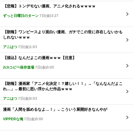
【悲報】トンデモない漫画、アニメ化されるｗｗｗｗ
ずっと日曜日のターン
7日(金)3:27
【朗報】ワンピースより面白い漫画、ガチでこの世に存在しないかも
しれないｗｗｗ
アニはつ
7日(金)1:03
【描込】なんだよこの漫画ｗｗｗ【注意】
2chコピペ保存道場
7日(金)0:05
【朗報】漫画家「アニメ化決定！？嬉しい！！」→「なんなんだよこ
れ…」←最初に思い浮かんだ作品ｗｗｗ
アニはつ
7日(金)0:03
漫画「人間を舐めるなよ…！」←こういう展開好きなんやが
VIPPERな俺
7日(金)0:00