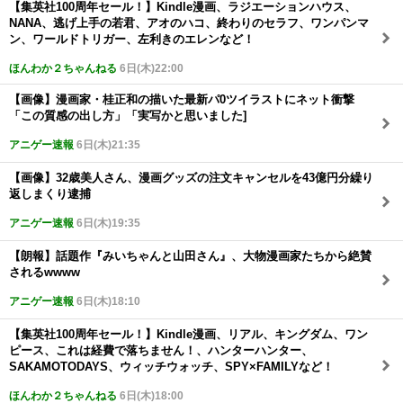
【集英社100周年セール！】Kindle漫画、ラジエーションハウス、
NANA、逃げ上手の若君、アオのハコ、終わりのセラフ、ワンパンマ
ン、ワールドトリガー、左利きのエレンなど！
ほんわか２ちゃんねる
6日(木)22:00
【画像】漫画家・桂正和の描いた最新パ0ツイラストにネット衝撃
「この質感の出し方」「実写かと思いました]
アニゲー速報
6日(木)21:35
【画像】32歳美人さん、漫画グッズの注文キャンセルを43億円分繰り
返しまくり逮捕
アニゲー速報
6日(木)19:35
【朗報】話題作『みいちゃんと山田さん』、大物漫画家たちから絶賛
されるwwww
アニゲー速報
6日(木)18:10
【集英社100周年セール！】Kindle漫画、リアル、キングダム、ワン
ピース、これは経費で落ちません！、ハンターハンター、
SAKAMOTODAYS、ウィッチウォッチ、SPY×FAMILYなど！
ほんわか２ちゃんねる
6日(木)18:00