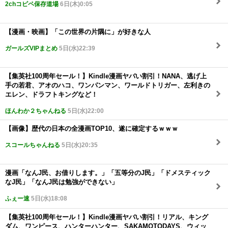
2chコピペ保存道場
6日(木)0:05
【漫画・映画】「この世界の片隅に」が好きな人
ガールズVIPまとめ
5日(水)22:39
【集英社100周年セール！】Kindle漫画ヤバい割引！NANA、逃げ上
手の若君、アオのハコ、ワンパンマン、ワールドトリガー、左利きの
エレン、ドラフトキングなど！
ほんわか２ちゃんねる
5日(水)22:00
【画像】歴代の日本の全漫画TOP10、遂に確定するｗｗｗ
スコールちゃんねる
5日(水)20:35
漫画「なんJ民、お借りします。」「五等分のJ民」「ドメスティック
なJ民」「なんJ民は勉強ができない」
ふぇー速
5日(水)18:08
【集英社100周年セール！】Kindle漫画ヤバい割引！リアル、キング
ダム、ワンピース、ハンターハンター、SAKAMOTODAYS、ウィッ