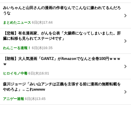
みいちゃんと山田さんの漫画の作者なんでこんなに嫌われてるんだろ
うな
まとめたニュース
6日(木)17:44
【悲報】有名漫画家、がんを公表「大腸癌になってしまいました。肝
臓に転移も見られてステージ4です」
わんこーる速報！
6日(木)16:35
【朗報】大人気漫画「GANTZ」がAmazonでなんと全巻100円ｗｗｗ
ｗ
ヒロイモノ中毒
6日(木)16:01
森川ジョージ「みい山アンチは正義を主張する前に漫画の無断転載を
やめろよ」←これwwww
アニゲー速報
6日(木)13:45