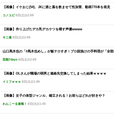
【画像】イケおじ(54)、JKに酒と薬を飲ませて性加害、動画770本を発見
コノユビ
8日(土)12:09
【画像】作り上げたデカ乳デカケツを晒す声優wwww
キニ速
8日(土)12:00
山口馬木也の「#馬木也めし」が飯テロすぎ！プロ顔負けの手料理が「全部
芸能7days
8日(土)12:00
【画像】OLさんが職場の弱男と連絡先交換してしまった結果ｗｗｗｗ
イミフｗｗｗ
8日(土)11:49
【画像】女子の体型ジャンル、確立される！お前らはどれが好きや？
わんこーる速報！
8日(土)11:45