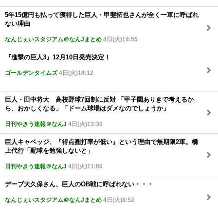
5年15億円も払って獲得した巨人・甲斐拓也さんが全く一軍に呼ばれ
ない理由
なんじぇいスタジアム＠なんJまとめ
4日(火)14:55
『進撃の巨人3』12月10日発売決定！
ゴールデンタイムズ
4日(火)14:12
巨人・田中将大 高校野球7回制に反対 「甲子園ありきで考えるか
ら、おかしくなる」「ドーム球場はダメなのでしょうか」
日刊やきう速報＠なんJ
4日(火)13:30
巨人キャベッジ、『得点圏打率が低い』という理由で無期限2軍。橋
上代行「配球を勉強しないと」
日刊やきう速報＠なんJ
4日(火)11:00
デーブ大久保さん、巨人のOB戦に呼ばれない・・・
なんじぇいスタジアム＠なんJまとめ
4日(火)8:52