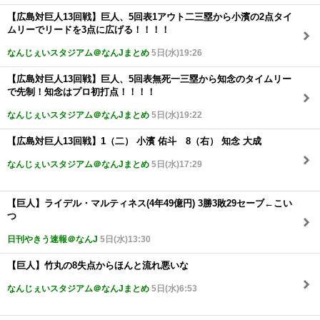
【広島対巨人13回戦】巨人、5回表1アウト二三塁から小濱の2点タイ
ムリーでリードを3点に広げる！！！！
なんじぇいスタジアム＠なんJまとめ
5日(水)19:26
【広島対巨人13回戦】巨人、5回表無死一三塁から知念のタイムリー
で先制！知念はプロ初打点！！！！
なんじぇいスタジアム＠なんJまとめ
5日(水)19:22
【広島対巨人13回戦】1（二） 小濱 佑斗 8（右） 知念 大成
なんじぇいスタジアム＠なんJまとめ
5日(水)17:29
【巨人】ライデル・マルティネス(4年49億円) 3勝3敗29セーブ←こい
つ
日刊やきう速報＠なんJ
5日(水)13:30
【巨人】竹丸の8失点からほんと流れ悪いな
なんじぇいスタジアム＠なんJまとめ
5日(水)6:53