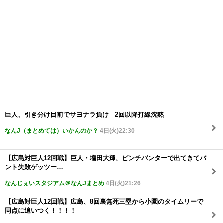
巨人、引き分け目前でサヨナラ負け 2回以降打線沈黙
なんJ（まとめては）いかんのか？
4日(火)22:30
【広島対巨人12回戦】巨人・増田大輝、ピンチバンターで出てきてバ
ント失敗ゲッツー…
なんじぇいスタジアム＠なんJまとめ
4日(火)21:26
【広島対巨人12回戦】広島、8回裏無死三塁から小園のタイムリーで
同点に追いつく！！！！