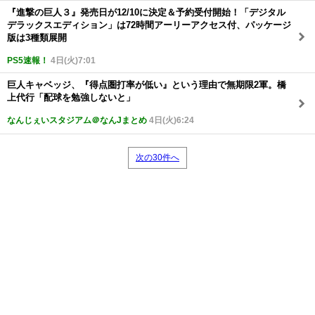
『進撃の巨人３』発売日が12/10に決定＆予約受付開始！「デジタル
デラックスエディション」は72時間アーリーアクセス付、パッケージ
版は3種類展開
PS5速報！
4日(火)7:01
巨人キャベッジ、『得点圏打率が低い』という理由で無期限2軍。橋
上代行「配球を勉強しないと」
なんじぇいスタジアム＠なんJまとめ
4日(火)6:24
次の30件へ