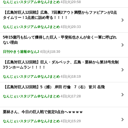
なんじぇいスタジアム＠なんJまとめ
4日(火)20:58
【広島対巨人12回戦】広島、7回裏2アウト満塁からファビアンが2点
タイムリー！1点差に詰め寄る！！！！
なんじぇいスタジアム＠なんJまとめ
4日(火)20:33
5年15億円も払って獲得した巨人・甲斐拓也さんが全く一軍に呼ばれ
ない理由
日刊やきう速報＠なんJ
4日(火)18:30
【広島対巨人12回戦】巨人・ダルベック、広島・栗林から第18号先制
3ランホームラン！！！！
なんじぇいスタジアム＠なんJまとめ
4日(火)18:19
【広島対巨人12回戦】5（捕） 岸田 行倫 7（右） 皆川 岳飛
なんじぇいスタジアム＠なんJまとめ
4日(火)17:28
栗林さん、今日の巨人戦で規定0点台へｗｗｗｗ
なんじぇいスタジアム＠なんJまとめ
4日(火)15:29