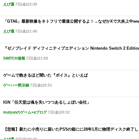
えび通
7日(金)22:45
「GTA6」最新映像をネトフリで最速公開するよ！→なぜかXで大炎上中ww
えび通
7日(金)21:40
『ゼノブレイド ディフィニティブエディション Nintendo Switch 2 Edition
SWITCH速報
7日(金)21:00
ゲームで飽きるほど聞いた『ボイス』といえば
ゲーハー黙示録
7日(金)20:51
IGN「任天堂は魂を失いつつあるしょぼい会社」
mutyunのゲーム+αブログ
7日(金)20:32
【悲報】新たに小売りに届いたPS5の箱にに28年1月に物理ディスク終了