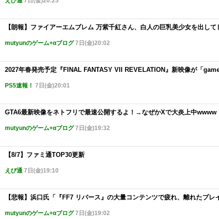
えび通
7日(金)20:25
【朗報】ファイアーエムブレム 万紫千紅さん、白人の巨乳美少女を出して
mutyunのゲーム+αブログ
7日(金)20:02
2027年春発売予定『FINAL FANTASY VII REVELATION』新映像が「game
PS5速報！
7日(金)20:01
GTA6最新映像をネトフリで最速公開するよ！→なぜかXで大炎上中wwww
mutyunのゲーム+αブログ
7日(金)19:32
【8/7】ファミ通TOP30更新
えび通
7日(金)19:10
【悲報】浜口氏「『FF7 リバース』の大量コンテンツで疲れ、離れたプレ
mutyunのゲーム+αブログ
7日(金)19:02