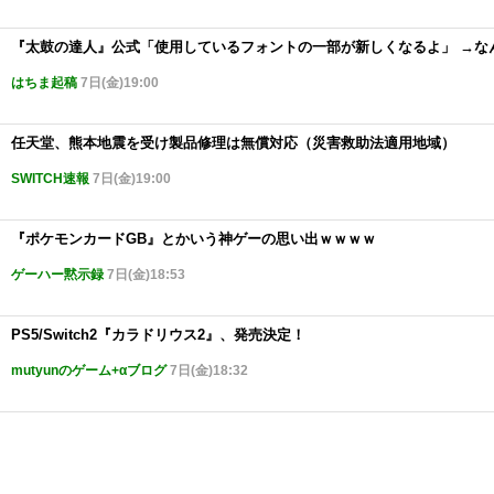
『太鼓の達人』公式「使用しているフォントの一部が新しくなるよ」 →な
はちま起稿
7日(金)19:00
任天堂、熊本地震を受け製品修理は無償対応（災害救助法適用地域）
SWITCH速報
7日(金)19:00
『ポケモンカードGB』とかいう神ゲーの思い出ｗｗｗｗ
ゲーハー黙示録
7日(金)18:53
PS5/Switch2『カラドリウス2』、発売決定！
mutyunのゲーム+αブログ
7日(金)18:32