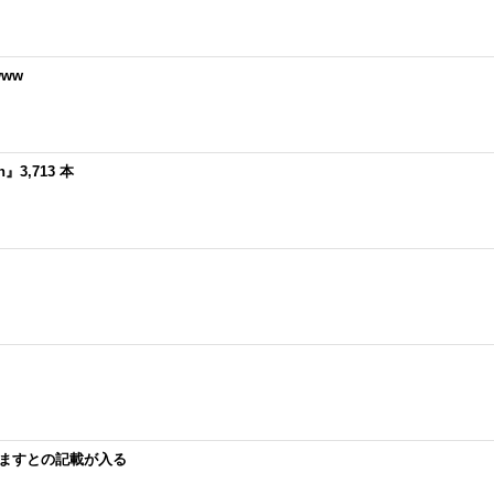
ww
』3,713 本
しますとの記載が入る