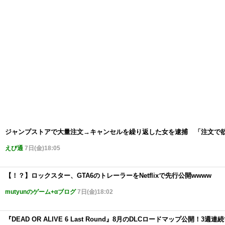
ジャンプストアで大量注文→キャンセルを繰り返した女を逮捕 「注文で欲
えび通
7日(金)18:05
【！？】ロックスター、GTA6のトレーラーをNetflixで先行公開wwww
mutyunのゲーム+αブログ
7日(金)18:02
『DEAD OR ALIVE 6 Last Round』8月のDLCロードマップ