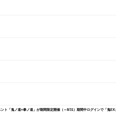
ベント「鬼ノ道×拳ノ道」が期間限定開催（～8/31）期間中ログインで「鬼E