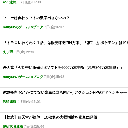
PS5速報！
7日(金)16:30
ソニーは自社ソフトの数字出さないの？
mutyunのゲーム+αブログ
7日(金)16:02
『トモコレわくわく生活』は販売本数794万本、『ぽこ あ ポケモン』は94
えび通
7日(金)15:50
任天堂「今期中にSwitch2ソフトを6000万本売る（現在946万本達成）」
mutyunのゲーム+αブログ
7日(金)15:02
9/29発売予定 かつてない脅威に立ち向かうアクションRPGアドベンチャー『Mine
PS5速報！
7日(金)15:01
【株式】任天堂が続伸 1Q決算の大幅増益を素直に評価
SWITCH速報
7日(金)15:00