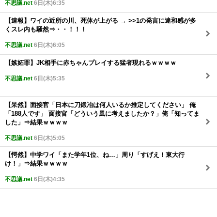
不思議.net
6日(木)6:35
【速報】ワイの近所の川、死体が上がる → >>1の発言に違和感が多
くスレ内も騒然⇒・・！！！
不思議.net
6日(木)6:05
【嫉妬罪】JK相手に赤ちゃんプレイする猛者現れるｗｗｗｗ
不思議.net
6日(木)5:35
【呆然】面接官「日本に刀鍛冶は何人いるか推定してください」 俺
「188人です」 面接官「どういう風に考えましたか？」俺「知ってま
した」⇒結果ｗｗｗｗ
不思議.net
6日(木)5:05
【愕然】中学ワイ「また学年1位、ね…」周り「すげえ！東大行
け！」⇒結果ｗｗｗｗ
不思議.net
6日(木)4:35