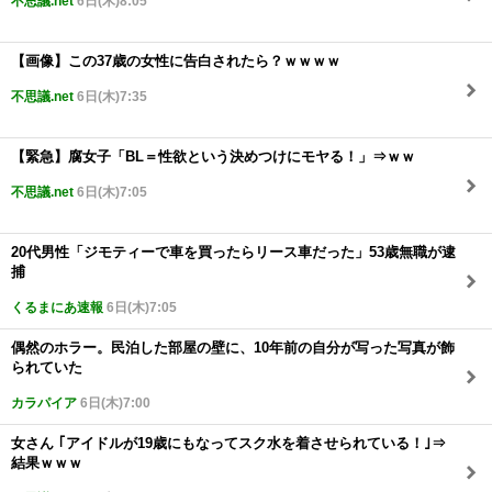
不思議.net
6日(木)8:05
【画像】この37歳の女性に告白されたら？ｗｗｗｗ
不思議.net
6日(木)7:35
【緊急】腐女子「BL＝性欲という決めつけにモヤる！」⇒ｗｗ
不思議.net
6日(木)7:05
20代男性「ジモティーで車を買ったらリース車だった」53歳無職が逮
捕
くるまにあ速報
6日(木)7:05
偶然のホラー。民泊した部屋の壁に、10年前の自分が写った写真が飾
られていた
カラパイア
6日(木)7:00
女さん ｢アイドルが19歳にもなってスク水を着させられている！｣⇒
結果ｗｗｗ