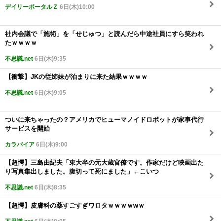
デイリーポータルＺ
6日(木)10:00
社内会議で「施術」を「せじゅつ」と読んだら中途社員にすら笑われ
たｗｗｗｗ
不思議.net
6日(木)9:35
【衝撃】JKの従姉妹が泊まりに来た結果ｗｗｗｗ
不思議.net
6日(木)9:05
ついに来ちゃったの？アメリカでヒューマノイドロボットが家事代行
サービスを開始
カラパイア
6日(木)9:00
【超愕】三島由紀夫「東大卒の元大蔵官僚です。作家だけど映画出た
り写真集出しました。腹切って死にました」←こいつ
不思議.net
6日(木)8:35
【超愕】皮膚科の薬すごすぎワロタｗｗｗｗwｗ