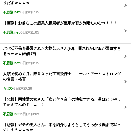
りだすｗｗｗｗ
不思議.net
6日(木)1:35
【画像】お前らこの超美人容疑者が整形か否か判定たのむ⇒！！！
不思議.net
6日(木)1:05
パパ活不倫を暴露された大物芸人さん(63)、晒されたLINEが面白すぎ
るｗｗｗｗ(画像ｱﾘ)
不思議.net
6日(木)0:35
人類で初めて月に降り立った宇宙飛行士…ニール・アームストロング
の名言・格言
らばQ
6日(木)0:29
【悲報】同性愛の女さん「女と付き合うの地獄すぎる、男はどうやっ
て耐えてんの？」→！！
不思議.net
6日(木)0:05
【悲報】ガチの美人さん、本を紹介しようとしてうっかり顔まで写っ
てしまうｗｗｗｗ