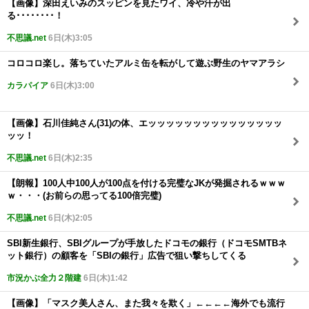
【画像】深田えいみのスッピンを見たワイ、冷や汗が出
る････････！
不思議.net
6日(木)3:05
コロコロ楽し。落ちていたアルミ缶を転がして遊ぶ野生のヤマアラシ
カラパイア
6日(木)3:00
【画像】石川佳純さん(31)の体、エッッッッッッッッッッッッッッッ
ッッ！
不思議.net
6日(木)2:35
【朗報】100人中100人が100点を付ける完璧なJKが発掘されるｗｗｗ
ｗ・・・(お前らの思ってる100倍完璧)
不思議.net
6日(木)2:05
SBI新生銀行、SBIグループが手放したドコモの銀行（ドコモSMTBネ
ット銀行）の顧客を「SBIの銀行」広告で狙い撃ちしてくる
市況かぶ全力２階建
6日(木)1:42
【画像】「マスク美人さん、また我々を欺く」←←←←海外でも流行