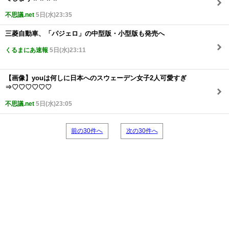
不思議.net
5日(水)23:35
三菱自動車、「パジェロ」の中型版・小型版も発売へ
くるまにあ速報
5日(水)23:11
【画像】youは何しに日本へのスウェーデン女子2人可愛すぎ
⇒♡♡♡♡♡♡
不思議.net
5日(水)23:05
前の30件へ
次の30件へ