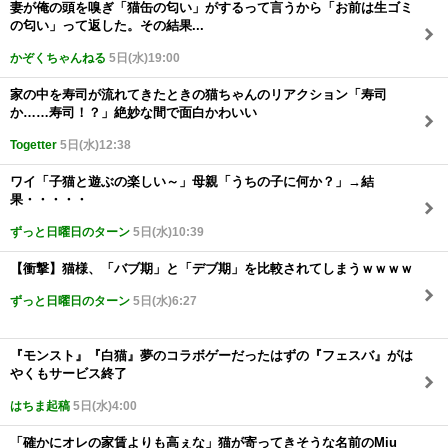
妻が俺の頭を嗅ぎ「猫缶の匂い」がするって言うから「お前は生ゴミ
の匂い」って返した。その結果...
かぞくちゃんねる
5日(水)19:00
家の中を寿司が流れてきたときの猫ちゃんのリアクション「寿司
か……寿司！？」絶妙な間で面白かわいい
Togetter
5日(水)12:38
ワイ「子猫と遊ぶの楽しい～」母親「うちの子に何か？」→結
果・・・・・
ずっと日曜日のターン
5日(水)10:39
【衝撃】猫様、「バブ期」と「デブ期」を比較されてしまうｗｗｗｗ
ずっと日曜日のターン
5日(水)6:27
『モンスト』『白猫』夢のコラボゲーだったはずの『フェスバ』がは
やくもサービス終了
はちま起稿
5日(水)4:00
「確かにオレの家賃よりも高ぇな」猫が寄ってきそうな名前のMiu