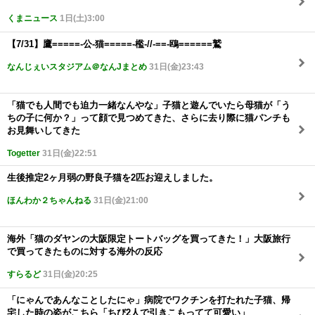
くまニュース
1日(土)3:00
【7/31】鷹=====-公-猫=====-檻-//-==-鴎======鷲
なんじぇいスタジアム＠なんJまとめ
31日(金)23:43
「猫でも人間でも迫力一緒なんやな」子猫と遊んでいたら母猫が「う
ちの子に何か？」って顔で見つめてきた、さらに去り際に猫パンチも
お見舞いしてきた
Togetter
31日(金)22:51
生後推定2ヶ月弱の野良子猫を2匹お迎えしました。
ほんわか２ちゃんねる
31日(金)21:00
海外「猫のダヤンの大阪限定トートバッグを買ってきた！」大阪旅行
で買ってきたものに対する海外の反応
すらるど
31日(金)20:25
「にゃんであんなことしたにゃ」病院でワクチンを打たれた子猫、帰
宅した時の姿がこちら「ちび2人で引きこもってて可愛い」