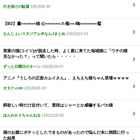
行き掛けの駄賃
3日(月)6:30
【8/2】鷹======猫-公======-//-檻==-鴎=======鷲
なんじぇいスタジアム＠なんJまとめ
2日(日)22:21
実家の猫(コイツ)が脱走した時、よく庭に来てた地域猫に「ウチの猫
見なかった？」って聞いたら・・・・・
ずっと日曜日のターン
2日(日)20:27
アニメ『うしろの正面カムイさん』、えちえち猫ちゃん登場ｗｗｗｗ
オタク.com
2日(日)16:10
餌欲しい時だけ近付いて、普段はシャーとか威嚇するバカ猫
ほんわか２ちゃんねる
1日(土)15:00
猫のお腹にポチッとしたできものがあったので悩んだ末に病院に行っ
た結果