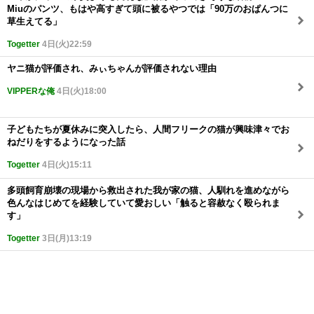
Miuのパンツ、もはや高すぎて頭に被るやつでは「90万のおぱんつに
草生えてる」
Togetter
4日(火)22:59
ヤニ猫が評価され、みぃちゃんが評価されない理由
VIPPERな俺
4日(火)18:00
子どもたちが夏休みに突入したら、人間フリークの猫が興味津々でお
ねだりをするようになった話
Togetter
4日(火)15:11
多頭飼育崩壊の現場から救出された我が家の猫、人馴れを進めながら
色んなはじめてを経験していて愛おしい「触ると容赦なく殴られま
す」
Togetter
3日(月)13:19