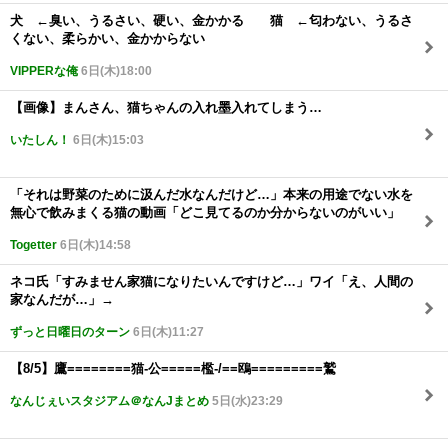
犬 ←臭い、うるさい、硬い、金かかる 猫 ←匂わない、うるさ
くない、柔らかい、金かからない
VIPPERな俺
6日(木)18:00
【画像】まんさん、猫ちゃんの入れ墨入れてしまう…
いたしん！
6日(木)15:03
「それは野菜のために汲んだ水なんだけど…」本来の用途でない水を
無心で飲みまくる猫の動画「どこ見てるのか分からないのがいい」
Togetter
6日(木)14:58
ネコ氏「すみません家猫になりたいんですけど…」ワイ「え、人間の
家なんだが…」→
ずっと日曜日のターン
6日(木)11:27
【8/5】鷹========猫-公=====檻-/==鴎=========鷲
なんじぇいスタジアム＠なんJまとめ
5日(水)23:29